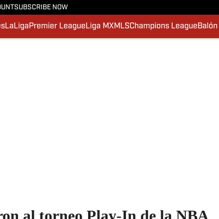
OUNT
SUBSCRIBE NOW
es
LaLiga
Premier League
Liga MX
MLS
Champions League
Balón
ron al torneo Play-In de la NBA