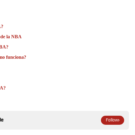
A?
P de la NBA
 NBA?
ómo funciona?
BA?
le
Follow