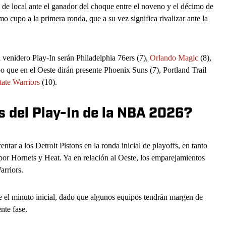
á de local ante el ganador del choque entre el noveno y el décimo de
mo cupo a la primera ronda, que a su vez significa rivalizar ante la
l venidero Play-In serán Philadelphia 76ers (7),
Orlando Magic
(8),
po que en el Oeste dirán presente Phoenix Suns (7), Portland Trail
ate Warriors
(10).
s del Play-In de la NBA 2026?
ntar a los Detroit Pistons en la ronda inicial de playoffs, en tanto
 por Hornets y Heat. Ya en relación al Oeste, los emparejamientos
arriors.
de el minuto inicial, dado que algunos equipos tendrán margen de
nte fase.