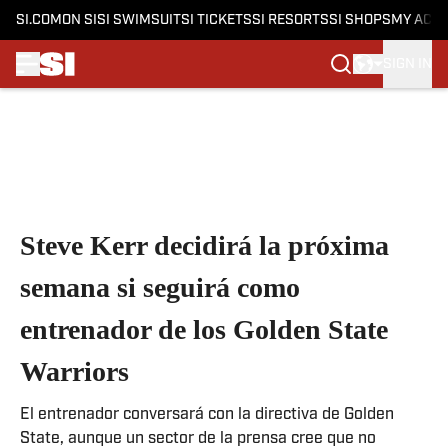
SI.COM
ON SI
SI SWIMSUIT
SI TICKETS
SI RESORTS
SI SHOPS
MY ACC
SIGN IN
Skip to main content
Steve Kerr decidirá la próxima
semana si seguirá como
entrenador de los Golden State
Warriors
El entrenador conversará con la directiva de Golden
State, aunque un sector de la prensa cree que no