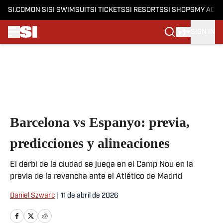
SI.COM
ON SI
SI SWIMSUIT
SI TICKETS
SI RESORTS
SI SHOPS
MY ACC
SIGN IN
Skip to main content
Barcelona vs Espanyo: previa,
predicciones y alineaciones
El derbi de la ciudad se juega en el Camp Nou en la
previa de la revancha ante el Atlético de Madrid
Daniel Szwarc
|
11 de abril de 2026