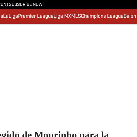
OUNT
SUBSCRIBE NOW
es
LaLiga
Premier League
Liga MX
MLS
Champions League
Balón
legido de Mourinho para la