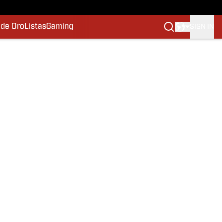
 de Oro
Listas
Gaming
SIGN IN