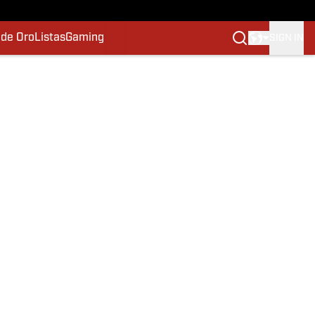
 de Oro
Listas
Gaming
SIGN IN