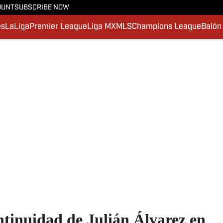
OUNT
SUBSCRIBE NOW
es
LaLiga
Premier League
Liga MX
MLS
Champions League
Balón
ntinuidad de Julián Álvarez en