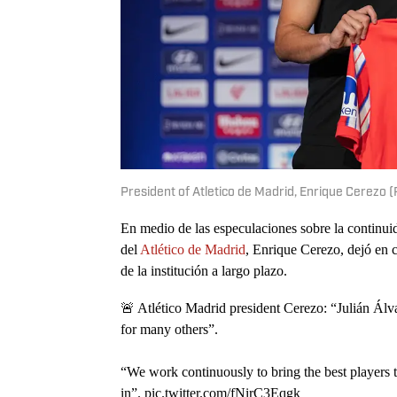
President of Atletico de Madrid, Enrique Cerezo
En medio de las especulaciones sobre la continuid
del
Atlético de Madrid
, Enrique Cerezo, dejó en c
de la institución a largo plazo.
🚨 Atlético Madrid president Cerezo: “Julián Álvar
for many others”.
“We work continuously to bring the best players to
in”.
pic.twitter.com/fNirC3Eqgk