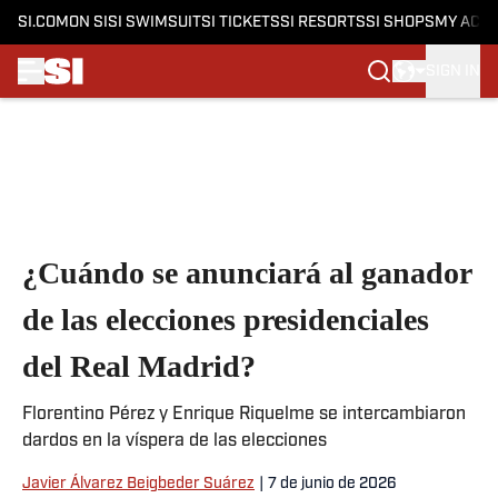
SI.COM
ON SI
SI SWIMSUIT
SI TICKETS
SI RESORTS
SI SHOPS
MY ACC
SIGN IN
Skip to main content
¿Cuándo se anunciará al ganador
de las elecciones presidenciales
del Real Madrid?
Florentino Pérez y Enrique Riquelme se intercambiaron
dardos en la víspera de las elecciones
Javier Álvarez Beigbeder Suárez
|
7 de junio de 2026