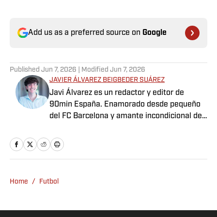
Add us as a preferred source on
Google
Published
Jun 7, 2026
| Modified
Jun 7, 2026
JAVIER ÁLVAREZ BEIGBEDER SUÁREZ
Javi Álvarez es un redactor y editor de
90min España. Enamorado desde pequeño
del FC Barcelona y amante incondicional de
Leo Messi. ¿Su plan favorito? Reunirse con
amigos y ver un partido. Cualquier partido
vale si la compañía es buena y el balón echa
a rodar.
Home
/
Futbol