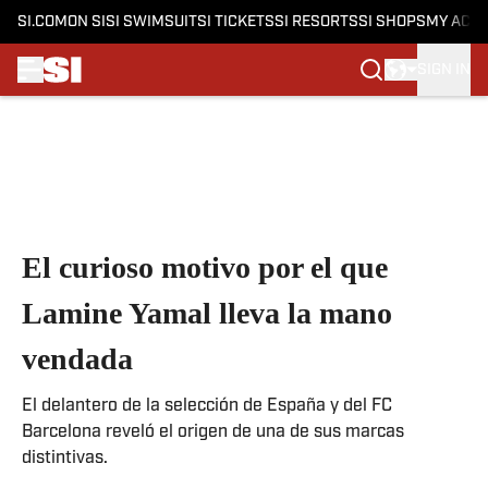
SI.COM
ON SI
SI SWIMSUIT
SI TICKETS
SI RESORTS
SI SHOPS
MY ACC
SIGN IN
Skip to main content
El curioso motivo por el que
Lamine Yamal lleva la mano
vendada
El delantero de la selección de España y del FC
Barcelona reveló el origen de una de sus marcas
distintivas.