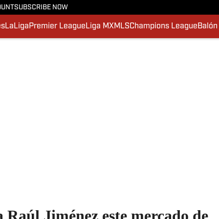
OUNT
SUBSCRIBE NOW
es
LaLiga
Premier League
Liga MX
MLS
Champions League
Balón
 a Raúl Jiménez este mercado de