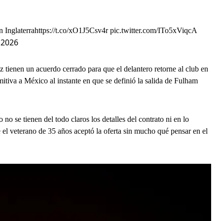
n Inglaterra
https://t.co/xO1J5Csv4r
pic.twitter.com/ITo5xViqcA
 2026
ienen un acuerdo cerrado para que el delantero retorne al club en
tiva a México al instante en que se definió la salida de Fulham
no se tienen del todo claros los detalles del contrato ni en lo
e el veterano de 35 años aceptó la oferta sin mucho qué pensar en el