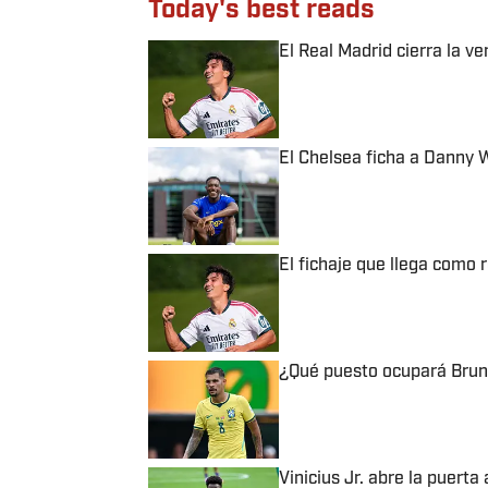
Today's best reads
El Real Madrid cierra la v
Published by on Invalid Date
El Chelsea ficha a Danny 
Published by on Invalid Date
El fichaje que llega como 
Published by on Invalid Date
¿Qué puesto ocupará Bruno
Published by on Invalid Date
Vinicius Jr. abre la puerta