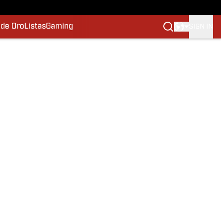
 de Oro
Listas
Gaming
SIGN IN