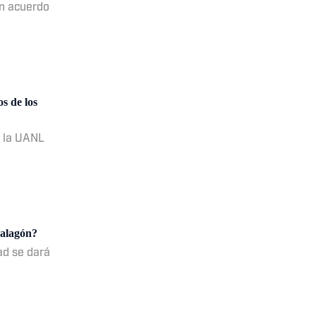
un acuerdo
s de los
e la UANL
Malagón?
dad se dará