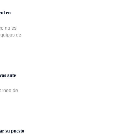
zul en
eo no es
equipos de
vas ante
torneo de
ar su puesto