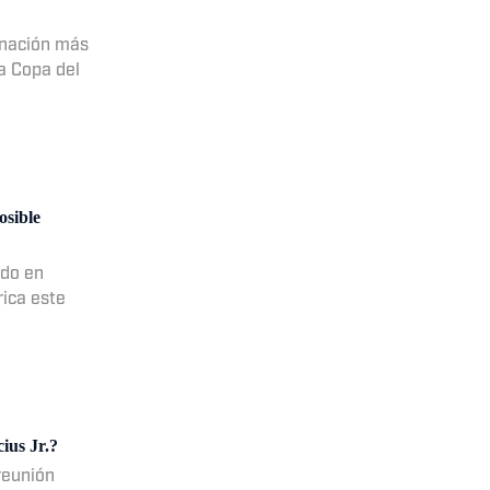
 nación más
la Copa del
osible
ado en
rica este
ius Jr.?
reunión