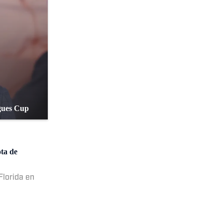
agues Cup
ota de
Florida en