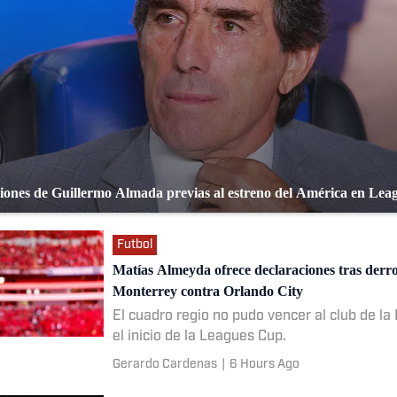
iones de Guillermo Almada previas al estreno del América en Le
Futbol
Matías Almeyda ofrece declaraciones tras derr
Monterrey contra Orlando City
El cuadro regio no pudo vencer al club de la 
el inicio de la Leagues Cup.
Gerardo Cardenas
|
6 Hours Ago