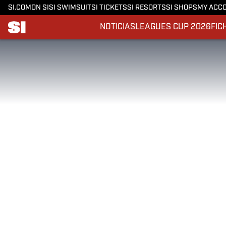
SI.COM
ON SI
SI SWIMSUIT
SI TICKETS
SI RESORTS
SI SHOPS
MY ACC
NOTICIAS
LEAGUES CUP 2026
FIC