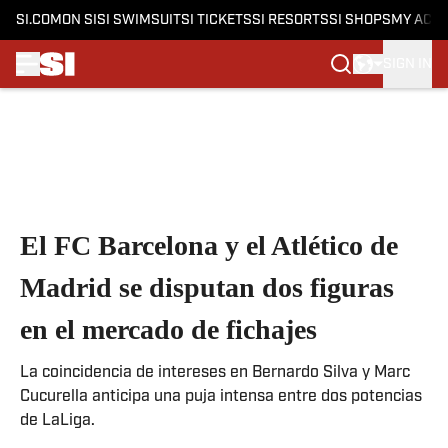
SI.COM
ON SI
SI SWIMSUIT
SI TICKETS
SI RESORTS
SI SHOPS
MY ACC
SIGN IN
Skip to main content
El FC Barcelona y el Atlético de
Madrid se disputan dos figuras
en el mercado de fichajes
La coincidencia de intereses en Bernardo Silva y Marc
Cucurella anticipa una puja intensa entre dos potencias
de LaLiga.