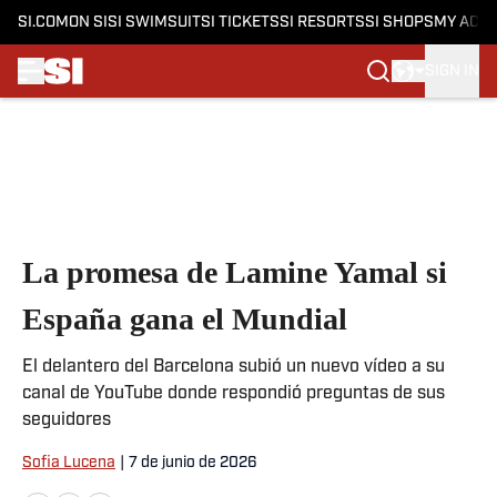
SI.COM
ON SI
SI SWIMSUIT
SI TICKETS
SI RESORTS
SI SHOPS
MY ACC
SIGN IN
Skip to main content
La promesa de Lamine Yamal si
España gana el Mundial
El delantero del Barcelona subió un nuevo vídeo a su
canal de YouTube donde respondió preguntas de sus
seguidores
Sofia Lucena
|
7 de junio de 2026