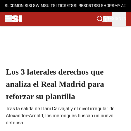
SI.COM
ON SI
SI SWIMSUIT
SI TICKETS
SI RESORTS
SI SHOPS
MY ACC
SIGN IN
Skip to main content
Los 3 laterales derechos que
analiza el Real Madrid para
reforzar su plantilla
Tras la salida de Dani Carvajal y el nivel irregular de
Alexander-Arnold, los merengues buscan un nuevo
defensa