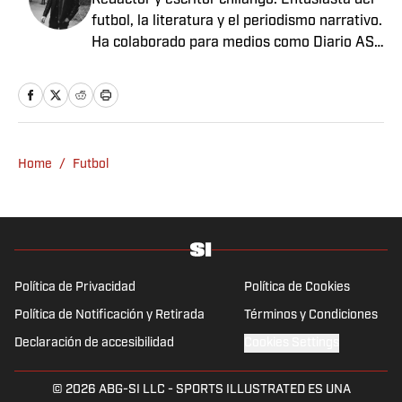
Redactor y escritor chilango. Entusiasta del
futbol, la literatura y el periodismo narrativo.
Ha colaborado para medios como Diario AS
México, Futbol Total, Sopitas.com, Nexos,
Pie de Página, entre otros.
Home
/
Futbol
Política de Privacidad
Política de Cookies
Política de Notificación y Retirada
Términos y Condiciones
Declaración de accesibilidad
Cookies Settings
© 2026
ABG-SI LLC
-
SPORTS ILLUSTRATED ES UNA