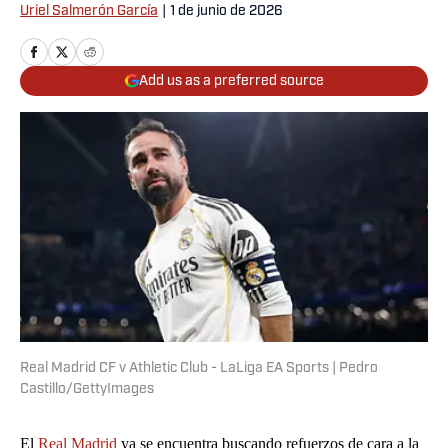
Uriel Salmerón García
|
1 de junio de 2026
Add us as a preferred source
Real Madrid CF v Athletic Club - LaLiga EA Sports | Pedro
Castillo/GettyImages
El
Real Madrid
ya se encuentra buscando refuerzos de cara a la