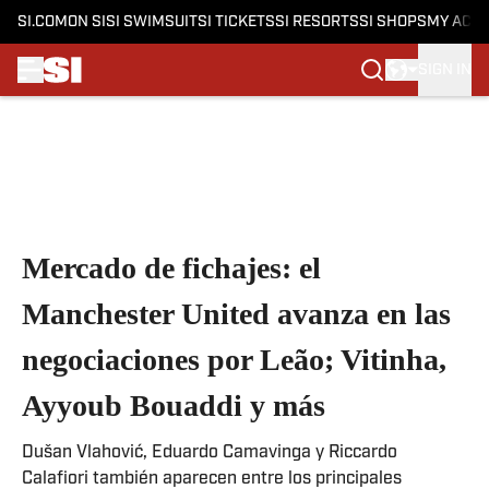
SI.COM
ON SI
SI SWIMSUIT
SI TICKETS
SI RESORTS
SI SHOPS
MY ACC
SIGN IN
Skip to main content
Mercado de fichajes: el
Manchester United avanza en las
negociaciones por Leão; Vitinha,
Ayyoub Bouaddi y más
Dušan Vlahović, Eduardo Camavinga y Riccardo
Calafiori también aparecen entre los principales