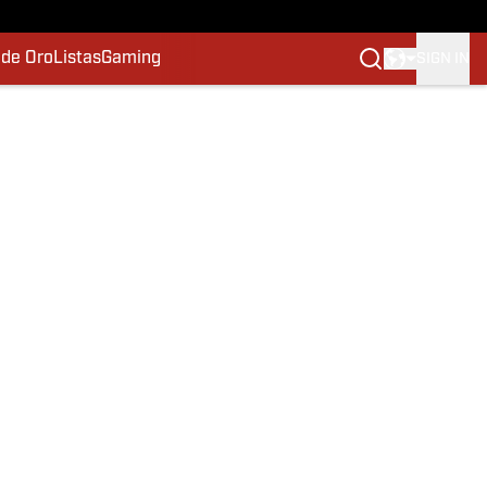
 de Oro
Listas
Gaming
SIGN IN