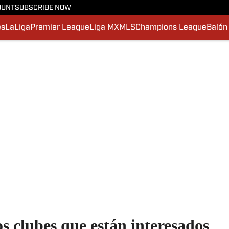
OUNT
SUBSCRIBE NOW
es
LaLiga
Premier League
Liga MX
MLS
Champions League
Balón
os clubes que están interesados