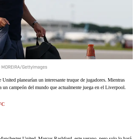
O MOREIRA/GettyImages
e United planearían un interesante truque de jugadores. Mientras
r a un campeón del mundo que actualmente juega en el Liverpool.
FC
 Manchester United, Marcus Rashford, este verano, pero solo lo hará