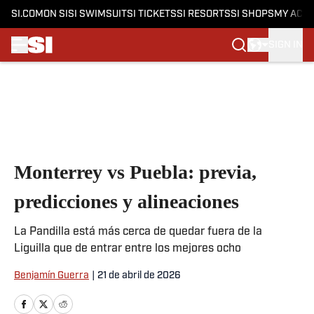
SI.COM
ON SI
SI SWIMSUIT
SI TICKETS
SI RESORTS
SI SHOPS
MY ACC
SIGN IN
Skip to main content
Monterrey vs Puebla: previa,
predicciones y alineaciones
La Pandilla está más cerca de quedar fuera de la
Liguilla que de entrar entre los mejores ocho
Benjamín Guerra
|
21 de abril de 2026