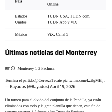
País
Online
Estados
TUDN USA, TUDN.com,
Unidos
TUDN App y ViX
México
ViX, Canal 5
Últimas noticias del Monterrey
90' ⏱️ | Monterrey 1-3 Pachuca |
Termina el partido.
@CervezaTecate
pic.twitter.com/kziJgMEIjt
— Rayados (@Rayados)
April 19, 2026
Un torneo para el olvido del conjunto de la Pandilla, ya están
eliminados con todo y la gran plantilla que tienen, este fin de
semana cayeron 1-3 frente a los Tuzos de Pachuca.