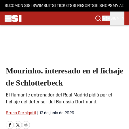
SI.COM
ON SI
SI SWIMSUIT
SI TICKETS
SI RESORTS
SI SHOPS
MY ACC
SIGN IN
Skip to main content
Mourinho, interesado en el fichaje
de Schlotterbeck
El flamante entrenador del Real Madrid pidió por el
fichaje del defensor del Borussia Dortmund.
Bruno Pernigotti
|
13 de junio de 2026