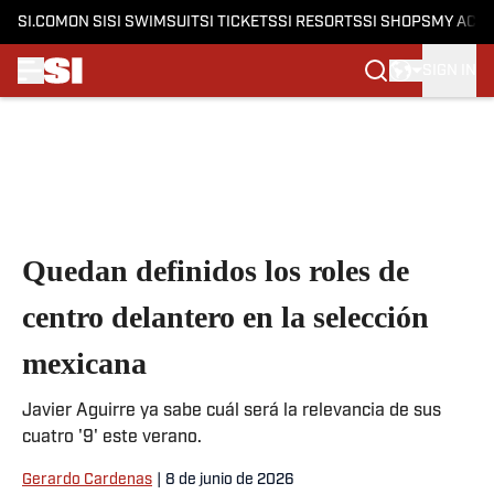
SI.COM
ON SI
SI SWIMSUIT
SI TICKETS
SI RESORTS
SI SHOPS
MY ACC
SIGN IN
Skip to main content
Quedan definidos los roles de
centro delantero en la selección
mexicana
Javier Aguirre ya sabe cuál será la relevancia de sus
cuatro '9' este verano.
Gerardo Cardenas
|
8 de junio de 2026