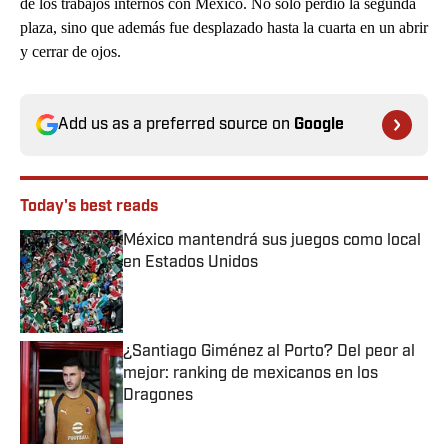
de los trabajos internos con México. No sólo perdió la segunda
plaza, sino que además fue desplazado hasta la cuarta en un abrir
y cerrar de ojos.
Add us as a preferred source on
Google
Today's best reads
México mantendrá sus juegos como local
en Estados Unidos
Published by on Invalid Date
¿Santiago Giménez al Porto? Del peor al
mejor: ranking de mexicanos en los
Dragones
Published by on Invalid Date