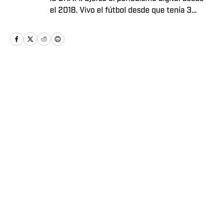
el 2018. Vivo el fútbol desde que tenía 3
años.
Home
/
Futbol
Política de Privacidad
Política de Cookies
Política de Notificación y Retirada
Términos y Condiciones
Declaración de accesibilidad
Cookies Settings
© 2026
ABG-SI LLC
-
SPORTS ILLUSTRATED ES UNA
MARCA REGISTRADA DE ABG-SI LLC. - Todos los derechos