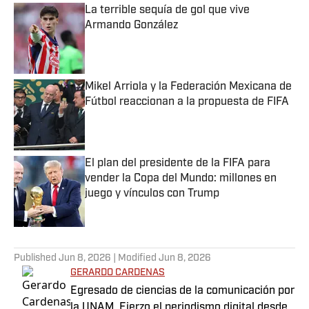
La terrible sequía de gol que vive
Armando González
Published by on Invalid Date
Mikel Arriola y la Federación Mexicana de
Fútbol reaccionan a la propuesta de FIFA
Published by on Invalid Date
El plan del presidente de la FIFA para
vender la Copa del Mundo: millones en
juego y vínculos con Trump
Published by on Invalid Date
5 related articles loaded
Published
Jun 8, 2026
| Modified
Jun 8, 2026
GERARDO CARDENAS
Egresado de ciencias de la comunicación por
la UNAM. Ejerzo el periodismo digital desde