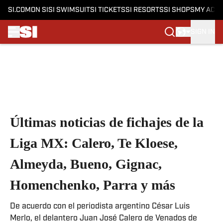
SI.COM
ON SI
SI SWIMSUIT
SI TICKETS
SI RESORTS
SI SHOPS
MY ACC
SIGN IN
Skip to main content
Últimas noticias de fichajes de la
Liga MX: Calero, Te Kloese,
Almeyda, Bueno, Gignac,
Homenchenko, Parra y más
De acuerdo con el periodista argentino César Luis
Merlo, el delantero Juan José Calero de Venados de