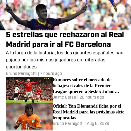
5 estrellas que rechazaron al Real
Madrid para ir al FC Barcelona
A lo largo de la historia, los dos gigantes españoles han
pujado por los mismos jugadores en reiteradas
oportunidades.
Bruno Pernigotti
|
7 hours ago
Rumores sobre el mercado de
fichajes: rivales de la Premier
League quieren a Sesko; Julián
Álvarez, Raphinha y más
Jaime Garza
|
20 hours ago
Oficial: Yan Diomandé ficha por el
Real Madrid para las próximas siete
temporadas
Bruno Pernigotti
|
Aug 6, 2026