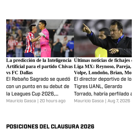
La predicción de la Inteligencia
Últimas noticias de fichajes de 
Artificial para el partido Chivas
Liga MX: Reynoso, Pareja, L
vs FC Dallas
Volpe, Londoño, Brian, Mora,
Campaz, Osorio y más
El Rebaño Sagrado se quedó
El director deportivo de los
con un punto en su debut de
Tigres UANL, Gerardo
la Leagues Cup 2026,
Torrado, habría perfilado al
Mauricio Gasca
|
20 hours ago
Mauricio Gasca
|
Aug 7, 2026
mientras los Hoops se alzaron
técnico peruano Juan Máxi
con la victoria.
Reynoso como una opción
para el banquillo regio.
POSICIONES DEL CLAUSURA 2026