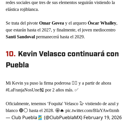
redes sociales que tres de sus elementos seguirán vistiendo la
elástica rojiblanca.
Se trata del pivote
Omar Govea
y el arquero
Óscar Whalley
,
que estarán hasta el 2027, y finalmente, el joven mediocentro
Santi Sandoval
permanecerá hasta el 2029.
10.
Kevin Velasco continuará con
Puebla
Mi Kevin ya puso la firma poderosa ✍🏻 y a partir de ahora
#LaFranjaNosUne
🎽 por 2 años más. ✅
Oficialmente, tenemos ‘Foquita' Velasco 🦭 vistiendo de azul y
blanco 🔵⚪️ hasta el 2028. 🤩🔥
pic.twitter.com/BIaYAw0zmh
— Club Puebla🎽 (@ClubPueblaMX)
February 19, 2026