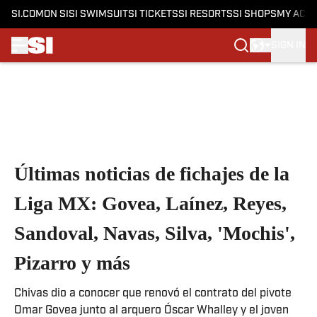
SI.COM
ON SI
SI SWIMSUIT
SI TICKETS
SI RESORTS
SI SHOPS
MY ACC
SIGN IN
Skip to main content
Últimas noticias de fichajes de la
Liga MX: Govea, Laínez, Reyes,
Sandoval, Navas, Silva, 'Mochis',
Pizarro y más
Chivas dio a conocer que renovó el contrato del pivote
Omar Govea junto al arquero Óscar Whalley y el joven