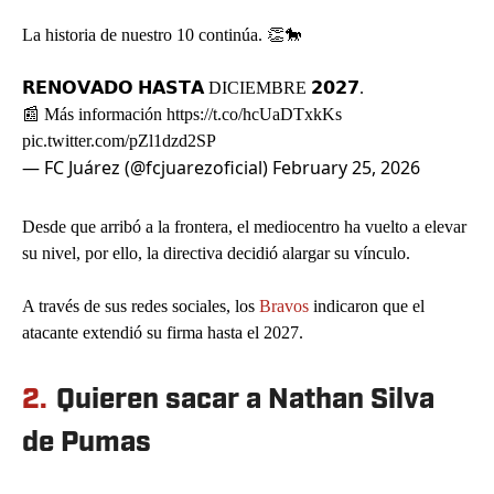
La historia de nuestro 10 continúa. 👏🐎
𝗥𝗘𝗡𝗢𝗩𝗔𝗗𝗢 𝗛𝗔𝗦𝗧𝗔 DICIEMBRE 𝟮𝟬𝟮𝟳.
📰 Más información
https://t.co/hcUaDTxkKs
pic.twitter.com/pZl1dzd2SP
— FC Juárez (@fcjuarezoficial)
February 25, 2026
Desde que arribó a la frontera, el mediocentro ha vuelto a elevar
su nivel, por ello, la directiva decidió alargar su vínculo.
A través de sus redes sociales, los
Bravos
indicaron que el
atacante extendió su firma hasta el 2027.
2.
Quieren sacar a Nathan Silva
de Pumas