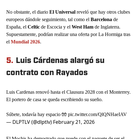
No obstante, el diario
El Universal
reveló que hay otros clubes
europeos dándole seguimiento, tal como el
Barcelona
de
España, el
Celtic
de Escocia y el
West Ham
de Inglaterra.
Supuestamente, podrían realizar una oferta por La Hormiga tras
el
Mundial 2026
.
5.
Luis Cárdenas alargó su
contrato con Rayados
Luis Cardenas renovó hasta el Clausura 2028 con el Monterrey.
El portero de casa se queda escribiendo su sueño.
Súbete, todavía hay espacio 🧤
pic.twitter.com/QlQNHaeIAV
— DLPTLV (@dlptlv)
February 21, 2026
El Mochis ha demostrado que puede con el paquete de ser el