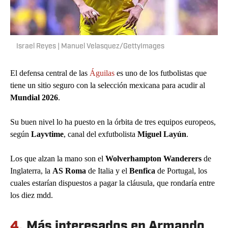
Israel Reyes | Manuel Velasquez/GettyImages
El defensa central de las
Águilas
es uno de los futbolistas que
tiene un sitio seguro con la selección mexicana para acudir al
Mundial 2026
.
Su buen nivel lo ha puesto en la órbita de tres equipos europeos,
según
Layvtime
, canal del exfutbolista
Miguel Layún
.
Los que alzan la mano son el
Wolverhampton Wanderers
de
Inglaterra, la
AS Roma
de Italia y el
Benfica
de Portugal, los
cuales estarían dispuestos a pagar la cláusula, que rondaría entre
los diez mdd.
4.
Más interesados en Armando