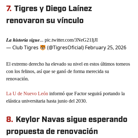
7.
Tigres y Diego Laínez
renovaron su vínculo
𝑳𝒂 𝒉𝒊𝒔𝒕𝒐𝒓𝒊𝒂 𝒔𝒊𝒈𝒖𝒆...
pic.twitter.com/3NeG21IjJI
— Club Tigres 🐯 (@TigresOficial)
February 25, 2026
El extremo derecho ha elevado su nivel en estos últimos torneos
con los felinos, así que se ganó de forma merecida su
renovación.
La U de Nuevo León
informó que Factor seguirá portando la
elástica universitaria hasta junio del 2030.
8.
Keylor Navas sigue esperando
propuesta de renovación