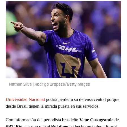
Nathan Silva | Rodrigo Oropeza/GettyImages
Universidad Nacional
podría perder a su defensa central porque
desde Brasil tienen la mirada puesta en sus servicios.
Con información del periodista brasileño
Vene Casagrande
de
SBT Río
, se supo que el
Botafogo
ha hecho una oferta formal