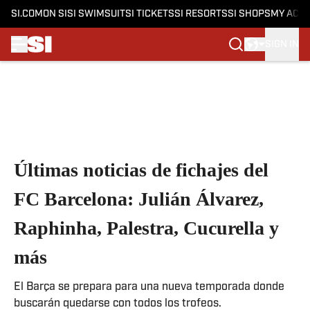
SI.COM
ON SI
SI SWIMSUIT
SI TICKETS
SI RESORTS
SI SHOPS
MY ACC
SIGN IN
Skip to main content
Últimas noticias de fichajes del
FC Barcelona: Julián Álvarez,
Raphinha, Palestra, Cucurella y
más
El Barça se prepara para una nueva temporada donde
buscarán quedarse con todos los trofeos.