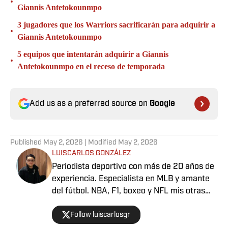
•
Giannis Antetokounmpo
3 jugadores que los Warriors sacrificarán para adquirir a
•
Giannis Antetokounmpo
5 equipos que intentarán adquirir a Giannis
•
Antetokounmpo en el receso de temporada
Add us as a preferred source on
Google
Published
May 2, 2026
| Modified
May 2, 2026
LUISCARLOS GONZÁLEZ
Periodista deportivo con más de 20 años de
experiencia. Especialista en MLB y amante
del fútbol. NBA, F1, boxeo y NFL mis otras
pasiones. Del FC Barcelona desde niño. No
Follow luiscarlosgr
discuto la grandeza de Messi con nadie.