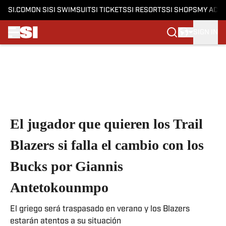
SI.COM
ON SI
SI SWIMSUIT
SI TICKETS
SI RESORTS
SI SHOPS
MY ACC
SIGN IN
Skip to main content
El jugador que quieren los Trail
Blazers si falla el cambio con los
Bucks por Giannis
Antetokounmpo
El griego será traspasado en verano y los Blazers
estarán atentos a su situación