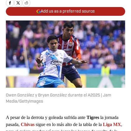
Add us as a preferred source
Owen González y Bryan González durante el A2025 | Jam
Media/GettyImages
A pesar de la derrota y goleada sufrida ante
Tigres
la jornada
pasada,
Chivas
sigue en lo más alto de la tabla de la
Liga MX
,