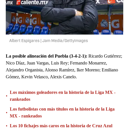
Albert Espigares | Jam Media/GettyImages
La posible alineación del Puebla (3-4-2-1):
Ricardo Gutiérrez;
Nico Díaz, Juan Vargas, Luis Rey; Fernando Monarrez,
Alejandro Organista, Alonso Ramírez, Iker Moreno; Emiliano
Gómez, Kevin Velasco, Alexis Canelo.
Los máximos goleadores en la historia de la Liga MX -
•
rankeados
Los futbolistas con más títulos en la historia de la Liga
•
MX - rankeados
•
Los 10 fichajes más caros en la historia de Cruz Azul