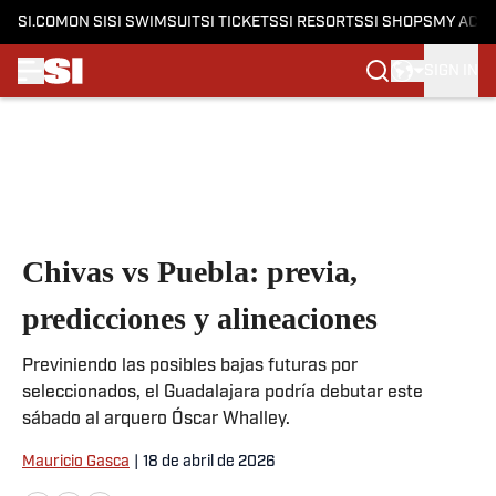
SI.COM
ON SI
SI SWIMSUIT
SI TICKETS
SI RESORTS
SI SHOPS
MY ACC
SIGN IN
Skip to main content
Chivas vs Puebla: previa,
predicciones y alineaciones
Previniendo las posibles bajas futuras por
seleccionados, el Guadalajara podría debutar este
sábado al arquero Óscar Whalley.
Mauricio Gasca
|
18 de abril de 2026