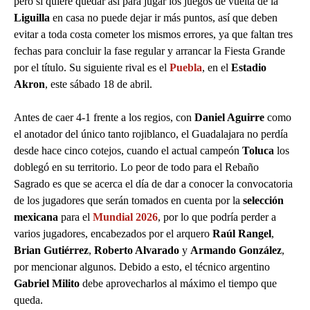
pero si quiere quedar así para jugar los juegos de vuelta de la
Liguilla
en casa no puede dejar ir más puntos, así que deben
evitar a toda costa cometer los mismos errores, ya que faltan tres
fechas para concluir la fase regular y arrancar la Fiesta Grande
por el título. Su siguiente rival es el
Puebla
, en el
Estadio
Akron
, este sábado 18 de abril.
Antes de caer 4-1 frente a los regios, con
Daniel Aguirre
como
el anotador del único tanto rojiblanco, el Guadalajara no perdía
desde hace cinco cotejos, cuando el actual campeón
Toluca
los
doblegó en su territorio. Lo peor de todo para el Rebaño
Sagrado es que se acerca el día de dar a conocer la convocatoria
de los jugadores que serán tomados en cuenta por la
selección
mexicana
para el
Mundial 2026
, por lo que podría perder a
varios jugadores, encabezados por el arquero
Raúl Rangel
,
Brian Gutiérrez
,
Roberto Alvarado
y
Armando González
,
por mencionar algunos. Debido a esto, el técnico argentino
Gabriel Milito
debe aprovecharlos al máximo el tiempo que
queda.