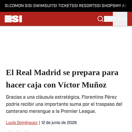
SI.COM
ON SI
SI SWIMSUIT
SI TICKETS
SI RESORTS
SI SHOPS
MY ACC
SIGN IN
Skip to main content
El Real Madrid se prepara para
hacer caja con Víctor Muñoz
Gracias a una cláusula estratégica, Florentino Pérez
podría recibir una importante suma por el traspaso del
canterano merengue a la Premier League.
Lucía Domínguez
|
12 de junio de 2026