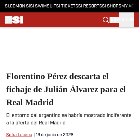
SI.COM
ON SI
SI SWIMSUIT
SI TICKETS
SI RESORTS
SI SHOPS
MY ACC
SIGN IN
Skip to main content
Florentino Pérez descarta el
fichaje de Julián Álvarez para el
Real Madrid
El entorno del argentino se habría mostrado indiferente
a la oferta del Real Madrid
Sofia Lucena
|
13 de junio de 2026