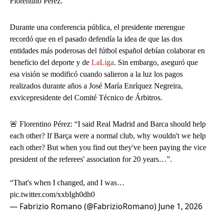
Florentino Pérez.
Durante una conferencia pública, el presidente merengue
recordó que en el pasado defendía la idea de que las dos
entidades más poderosas del fútbol español debían colaborar en
beneficio del deporte y de
LaLiga
. Sin embargo, aseguró que
esa visión se modificó cuando salieron a la luz los pagos
realizados durante años a José María Enríquez Negreira,
exvicepresidente del Comité Técnico de Árbitros.
🚨 Florentino Pérez: “I said Real Madrid and Barca should help
each other? If Barça were a normal club, why wouldn't we help
each other? But when you find out they've been paying the vice
president of the referees' association for 20 years…”.
“That's when I changed, and I was…
pic.twitter.com/xxbIgh0dh0
— Fabrizio Romano (@FabrizioRomano)
June 1, 2026