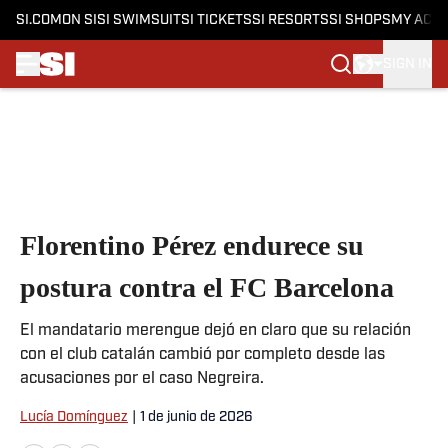
SI.COM
ON SI
SI SWIMSUIT
SI TICKETS
SI RESORTS
SI SHOPS
MY ACC
SIGN IN
Skip to main content
Florentino Pérez endurece su
postura contra el FC Barcelona
El mandatario merengue dejó en claro que su relación
con el club catalán cambió por completo desde las
acusaciones por el caso Negreira.
Lucía Domínguez
|
1 de junio de 2026