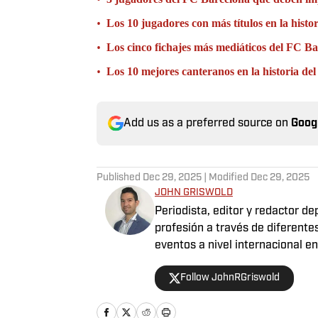
•
Los 10 jugadores con más títulos en la hist
•
Los cinco fichajes más mediáticos del FC Ba
•
Los 10 mejores canteranos en la historia de
Add us as a preferred source on
Goog
Published
Dec 29, 2025
| Modified
Dec 29, 2025
JOHN GRISWOLD
Periodista, editor y redactor d
profesión a través de diferente
eventos a nivel internacional 
Puerto Rico y España. Apasionado del fútbol, baloncesto, béisbol y tenis, sin dejar a un
Follow JohnRGriswold
lado la F1, el boxeo y la UFC. En definitiva, tener la oportunidad de combinar la
comunicación, bien sea informan