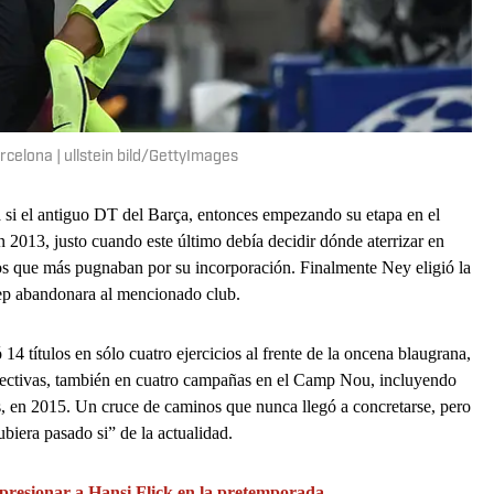
celona | ullstein bild/GettyImages
a si el antiguo DT del Barça, entonces empezando su etapa en el
 2013, justo cuando este último debía decidir dónde aterrizar en
s que más pugnaban por su incorporación. Finalmente Ney eligió la
ep abandonara al mencionado club.
4 títulos en sólo cuatro ejercicios al frente de la oncena blaugrana,
olectivas, también en cuatro campañas en el Camp Nou, incluyendo
, en 2015. Un cruce de caminos que nunca llegó a concretarse, pero
biera pasado si” de la actualidad.
presionar a Hansi Flick en la pretemporada