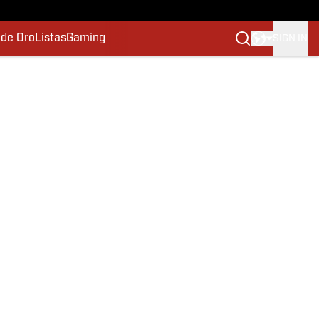
 de Oro
Listas
Gaming
SIGN IN