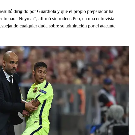
resultó dirigido por Guardiola y que el propio preparador ha
ntrenar. “Neymar”, afirmó sin rodeos Pep, en una entrevista
despejando cualquier duda sobre su admiración por el atacante