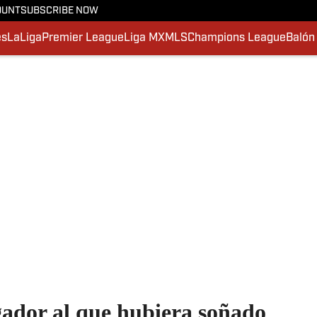
OUNT
SUBSCRIBE NOW
es
LaLiga
Premier League
Liga MX
MLS
Champions League
Balón
gador al que hubiera soñado