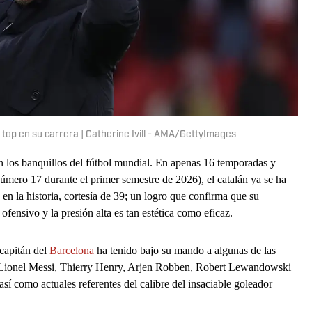
top en su carrera | Catherine Ivill - AMA/GettyImages
 los banquillos del fútbol mundial. En apenas 16 temporadas y
úmero 17 durante el primer semestre de 2026), el catalán ya se ha
 en la historia, cortesía de 39; un logro que confirma que su
ofensivo y la presión alta es tan estética como eficaz.
capitán del
Barcelona
ha tenido bajo su mando a algunas de las
 Lionel Messi, Thierry Henry, Arjen Robben, Robert Lewandowski
sí como actuales referentes del calibre del insaciable goleador