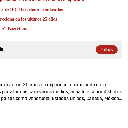
oria del FC Barcelona - rankeados
rcelona en los últimos 25 años
l FC Barcelona
le
Follow
eportivo con 20 años de experiencia trabajando en la
s plataformas para varios medios, aunado a cubrir distintos
en países como Venezuela, Estados Unidos, Canadá, México,
do u opinando, con el deporte, es un auténtico privilegio.