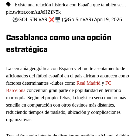
🗣️ “Existe una relación histórica con España que también se…
pic.twitter.com/zuJeHZfN5k
— ⚽GOL SIN VAR ❌🖥️ (@GolSinVAR)
April 9, 2026
Casablanca como una opción
estratégica
La cercanía geográfica con España y el fuerte asentamiento de
aficionados del fútbol español en el país africano aparecen como
factores determinantes -clubes como
Real Madrid
y
FC
Barcelona
concentran gran parte de popularidad en territorio
marroquí-. Según el propio Tebas, la logística sería mucho más
sencilla en comparación con otros destinos más distantes,
reduciendo tiempos de traslado, ubicación y complicaciones
organizativas.
Tras el frustrado intento de disputar un partido en Miami, debido