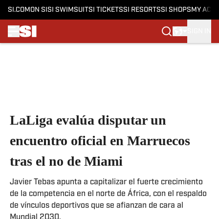
SI.COM
ON SI
SI SWIMSUIT
SI TICKETS
SI RESORTS
SI SHOPS
MY ACC
SIGN IN
Skip to main content
LaLiga evalúa disputar un
encuentro oficial en Marruecos
tras el no de Miami
Javier Tebas apunta a capitalizar el fuerte crecimiento
de la competencia en el norte de África, con el respaldo
de vínculos deportivos que se afianzan de cara al
Mundial 2030.