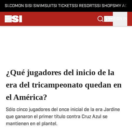
SI.COM
ON SI
SI SWIMSUIT
SI TICKETS
SI RESORTS
SI SHOPS
MY ACC
SIGN IN
Skip to main content
¿Qué jugadores del inicio de la
era del tricampeonato quedan en
el América?
Sólo cinco jugadores del once inicial de la era Jardine
que ganaron el primer título contra Cruz Azul se
mantienen en el plantel.