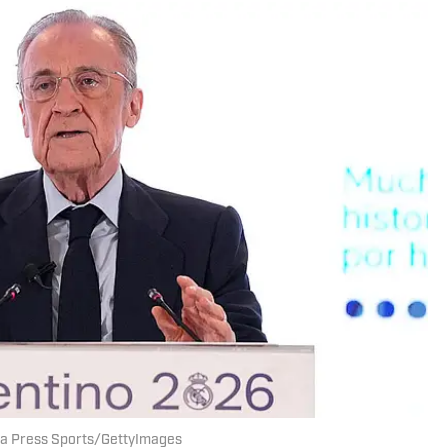
opa Press Sports/GettyImages