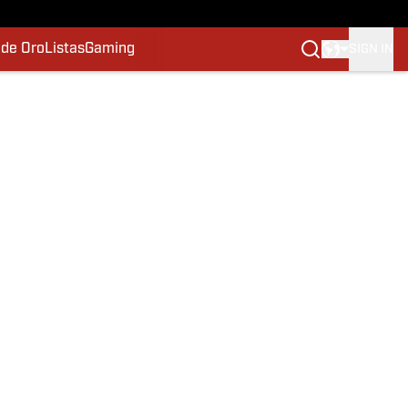
 de Oro
Listas
Gaming
SIGN IN