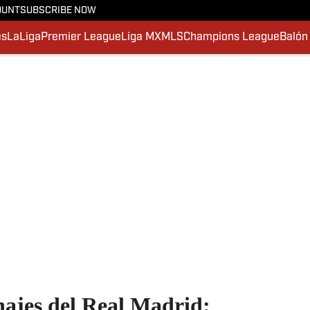
OUNT
SUBSCRIBE NOW
es
LaLiga
Premier League
Liga MX
MLS
Champions League
Balón
chajes del Real Madrid: