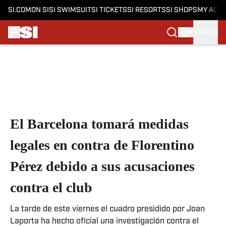
SI.COM
ON SI
SI SWIMSUIT
SI TICKETS
SI RESORTS
SI SHOPS
MY ACC
SIGN IN
Skip to main content
El Barcelona tomará medidas
legales en contra de Florentino
Pérez debido a sus acusaciones
contra el club
La tarde de este viernes el cuadro presidido por Joan
Laporta ha hecho oficial una investigación contra el