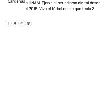
la UNAM. Ejerzo el periodismo digital desde
el 2018. Vivo el fútbol desde que tenía 3
años.
Home
/
Futbol
Política de Privacidad
Política de Cookies
Política de Notificación y Retirada
Términos y Condiciones
Declaración de accesibilidad
Cookies Settings
© 2026
ABG-SI LLC
-
SPORTS ILLUSTRATED ES UNA
MARCA REGISTRADA DE ABG-SI LLC. - Todos los derechos