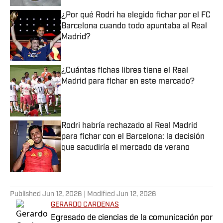
¿Por qué Rodri ha elegido fichar por el FC
Barcelona cuando todo apuntaba al Real
Madrid?
Published by on Invalid Date
¿Cuántas fichas libres tiene el Real
Madrid para fichar en este mercado?
Published by on Invalid Date
Rodri habría rechazado al Real Madrid
para fichar con el Barcelona: la decisión
que sacudiría el mercado de verano
Published by on Invalid Date
5 related articles loaded
Published
Jun 12, 2026
| Modified
Jun 12, 2026
GERARDO CARDENAS
Egresado de ciencias de la comunicación por