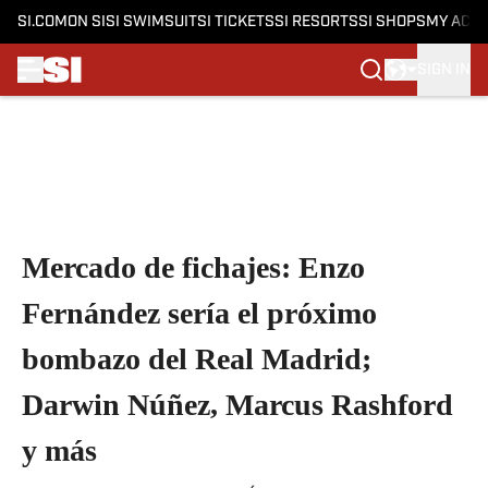
SI.COM
ON SI
SI SWIMSUIT
SI TICKETS
SI RESORTS
SI SHOPS
MY ACC
SIGN IN
Skip to main content
Mercado de fichajes: Enzo
Fernández sería el próximo
bombazo del Real Madrid;
Darwin Núñez, Marcus Rashford
y más