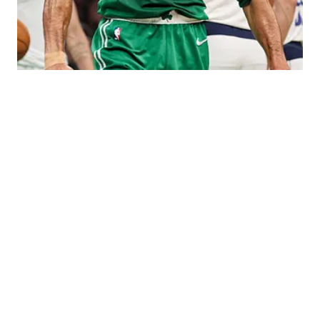
NBA
Política de Privacidad
Política de Cookies
Política de Notificación y Retirada
Términos y Condiciones
Declaración de accesibilidad
Cookies Settings
© 2026
ABG-SI LLC
-
SPORTS ILLUSTRATED IS A
REGISTERED TRADEMARK OF ABG-SI LLC. - All Rights
Reserved. The content on this site is for entertainment and
educational purposes only. Betting and gambling content is
intended for individuals 21+ and is based on individual