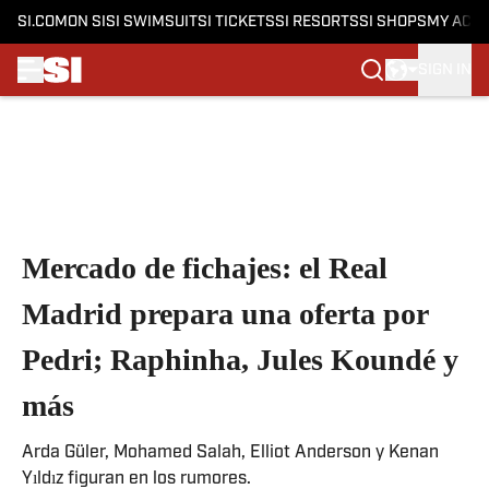
SI.COM
ON SI
SI SWIMSUIT
SI TICKETS
SI RESORTS
SI SHOPS
MY ACC
SIGN IN
Skip to main content
Mercado de fichajes: el Real
Madrid prepara una oferta por
Pedri; Raphinha, Jules Koundé y
más
Arda Güler, Mohamed Salah, Elliot Anderson y Kenan
Yıldız figuran en los rumores.