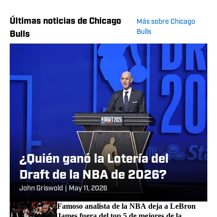
Últimas noticias de Chicago
Más sobre Chicago
Bulls
Bulls
¿Quién ganó la Lotería del
Draft de la NBA de 2026?
John Griswold
|
May 11, 2026
Famoso analista de la NBA deja a LeBron
James fuera del top 5 de mejores de la