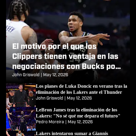
El motivo por el que los
Clippers tienen ventaja en las
negociaciones con Bucks por
Giannis Antetokounmpo
John Griswold
|
May 12, 2026
Los planes de Luka Doncic en verano tras la
eliminación de los Lakers ante el Thunder
John Griswold
|
May 12, 2026
LeBron James tras la eliminación de los
Lakers: "No sé qué me depara el futuro"
Pedro Moreira
|
May 12, 2026
Lakers intentaron sumar a Giannis