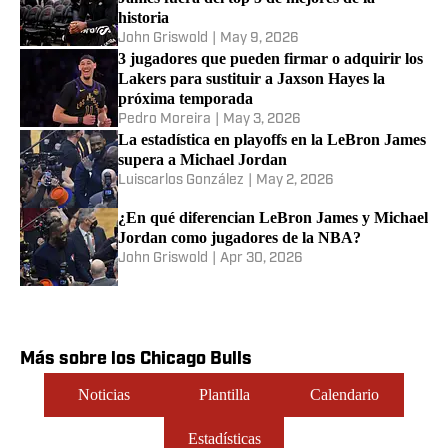
historia
John Griswold
|
May 9, 2026
3 jugadores que pueden firmar o adquirir los
Lakers para sustituir a Jaxson Hayes la
próxima temporada
Pedro Moreira
|
May 3, 2026
La estadística en playoffs en la LeBron James
supera a Michael Jordan
Luiscarlos González
|
May 2, 2026
¿En qué diferencian LeBron James y Michael
Jordan como jugadores de la NBA?
John Griswold
|
Apr 30, 2026
Más sobre los Chicago Bulls
Noticias
Plantilla
Calendario
Estadísticas