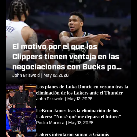
El motivo por el que los
Clippers tienen ventaja en las
negociaciones con Bucks por
Giannis Antetokounmpo
John Griswold
|
May 12, 2026
Los planes de Luka Doncic en verano tras la
eliminación de los Lakers ante el Thunder
John Griswold
|
May 12, 2026
LeBron James tras la eliminación de los
Lakers: "No sé qué me depara el futuro"
Pedro Moreira
|
May 12, 2026
Lakers intentaron sumar a Giannis