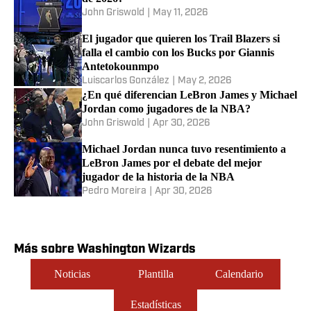
John Griswold
|
May 11, 2026
El jugador que quieren los Trail Blazers si
falla el cambio con los Bucks por Giannis
Antetokounmpo
Luiscarlos González
|
May 2, 2026
¿En qué diferencian LeBron James y Michael
Jordan como jugadores de la NBA?
John Griswold
|
Apr 30, 2026
Michael Jordan nunca tuvo resentimiento a
LeBron James por el debate del mejor
jugador de la historia de la NBA
Pedro Moreira
|
Apr 30, 2026
Más sobre Washington Wizards
Noticias
Plantilla
Calendario
Estadísticas