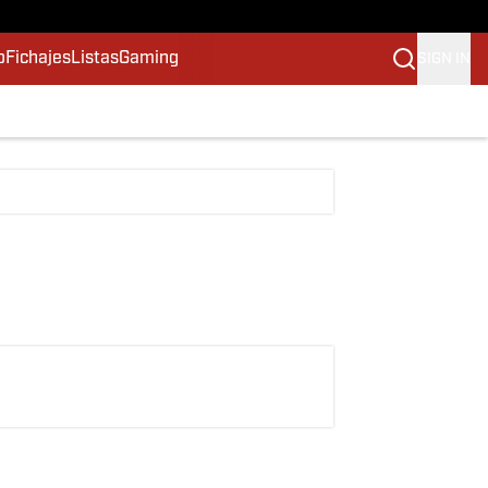
o
Fichajes
Listas
Gaming
SIGN IN