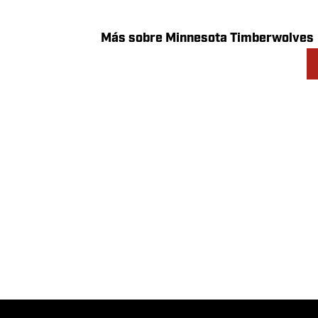
Lo que piden los Bucks
equipos de la NBA en 
por Giannis Antetok
John Griswold
|
May 12, 2026
Más sobre Minnesota Timberwolves