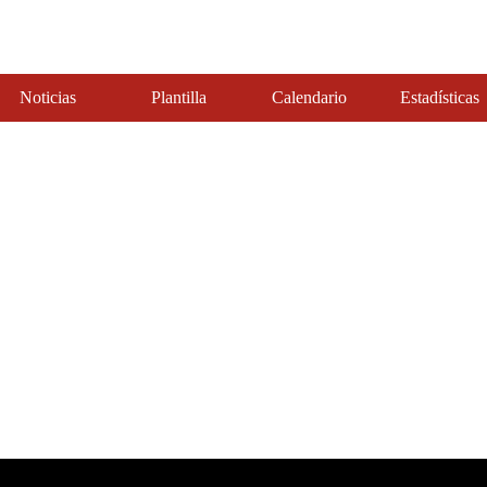
¿Jugará Victor Wembanyama 
Timberwolves tras su falta
John Griswold
|
May 12, 2026
La polémica falta de Vict
entre Spurs y Timberwolve
John Griswold
|
May 11, 2026
 a los
NBA Playoffs en vivo onli
Antonio Spurs en TV y str
el cambio
Pedro Moreira
|
May 6, 2026
ounmpo
Noticias
Plantilla
Calendario
Estadísticas