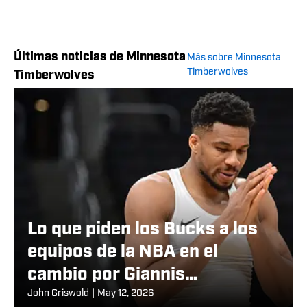
Últimas noticias de Minnesota
Más sobre Minnesota
Timberwolves
Timberwolves
Lo que piden los Bucks a los
equipos de la NBA en el
cambio por Giannis
Antetokounmpo
John Griswold
|
May 12, 2026