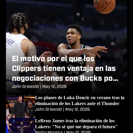
El motivo por el que los
Clippers tienen ventaja en las
negociaciones con Bucks por
Giannis Antetokounmpo
John Griswold
|
May 12, 2026
Los planes de Luka Doncic en verano tras la
eliminación de los Lakers ante el Thunder
John Griswold
|
May 12, 2026
LeBron James tras la eliminación de los
Lakers: "No sé qué me depara el futuro"
Pedro Moreira
|
May 12, 2026