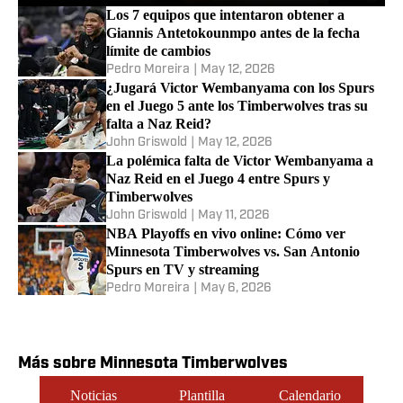
Los 7 equipos que intentaron obtener a
Giannis Antetokounmpo antes de la fecha
límite de cambios
Pedro Moreira
|
May 12, 2026
¿Jugará Victor Wembanyama con los Spurs
en el Juego 5 ante los Timberwolves tras su
falta a Naz Reid?
John Griswold
|
May 12, 2026
La polémica falta de Victor Wembanyama a
Naz Reid en el Juego 4 entre Spurs y
Timberwolves
John Griswold
|
May 11, 2026
NBA Playoffs en vivo online: Cómo ver
Minnesota Timberwolves vs. San Antonio
Spurs en TV y streaming
Pedro Moreira
|
May 6, 2026
Más sobre Minnesota Timberwolves
Noticias
Plantilla
Calendario