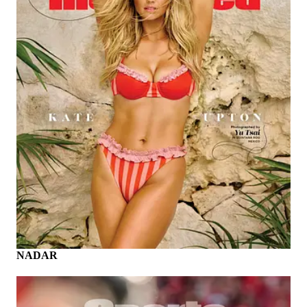
Vinícius Jr. para renovar y cuánto
exige el brasileño?
Uriel Salmerón García
|
Aug 3, 2026
MÁS SOBRE SPORTS ILLUSTRATED