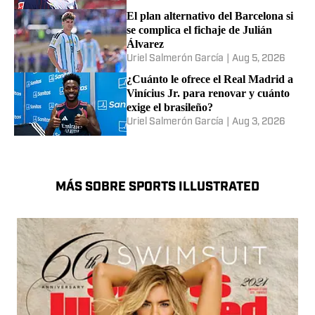
Real Madrid para las próximas
siete temporadas
En un movimiento que superó los cien millones de
euros, el Merengue se hizo con el talentoso extremo
marfileño.
Bruno Pernigotti
|
5 hours ago
Rumores del mercado de fichajes: el
revés de Vinícius Jr. por Mbappé;
Barcola, Lisandro Martínez y más
Jaime Garza
|
13 hours ago
El Real Madrid acelera la llegada de
Yan Diomande tras la inminente
salida de un extremo
Uriel Salmerón García
|
Aug 5, 2026
El plan alternativo del Barcelona si
se complica el fichaje de Julián
Álvarez
Uriel Salmerón García
|
Aug 5, 2026
¿Cuánto le ofrece el Real Madrid a