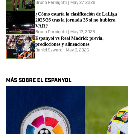
Las fechas clave de la
temporada 2026/27 de LaLiga
Bruno Pernigotti
|
Jul 2, 2026
LaLiga ya tiene fecha de inicio para la
temporada 2026/27
Lucía Domínguez
|
Jun 9, 2026
Así habría quedado la clasificación de LaLiga
2025/26 sin el VAR
Bruno Pernigotti
|
May 27, 2026
¿Cómo estaría la clasificación de LaLiga
2025/26 tras la jornada 35 si no hubiera
VAR?
Bruno Pernigotti
|
May 12, 2026
Espanyol vs Real Madrid: previa,