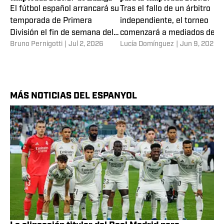
El fútbol español arrancará su
Tras el fallo de un árbitro
temporada de Primera
independiente, el torneo
División el fin de semana del
comenzará a mediados de
Bruno Pernigotti
|
Jul 2, 2026
Lucía Domínguez
|
Jun 9, 2026
16 de agosto.
agosto pese al reclamo del
sindicato de futbolistas.
MÁS NOTICIAS DEL ESPANYOL