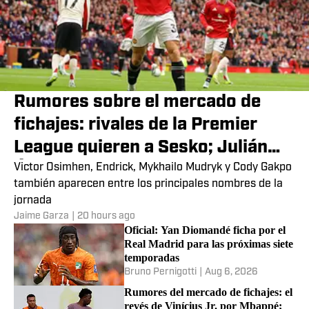
Rumores sobre el mercado de
fichajes: rivales de la Premier
League quieren a Sesko; Julián
Álvarez, Raphinha y más
Victor Osimhen, Endrick, Mykhailo Mudryk y Cody Gakpo
también aparecen entre los principales nombres de la
jornada
Jaime Garza
|
20 hours ago
Oficial: Yan Diomandé ficha por el
Real Madrid para las próximas siete
temporadas
Bruno Pernigotti
|
Aug 6, 2026
Rumores del mercado de fichajes: el
revés de Vinícius Jr. por Mbappé;