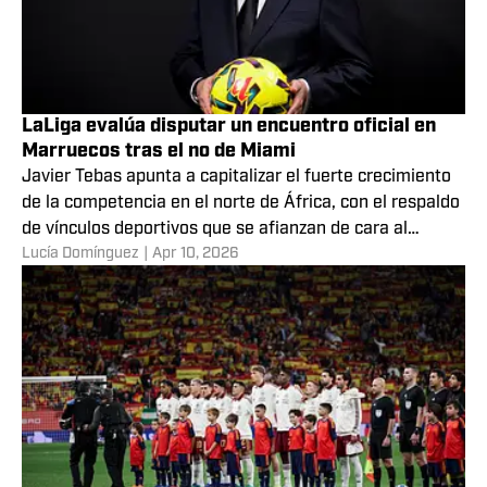
LaLiga evalúa disputar un encuentro oficial en
Marruecos tras el no de Miami
Javier Tebas apunta a capitalizar el fuerte crecimiento
de la competencia en el norte de África, con el respaldo
de vínculos deportivos que se afianzan de cara al
Lucía Domínguez
|
Apr 10, 2026
Mundial 2030.