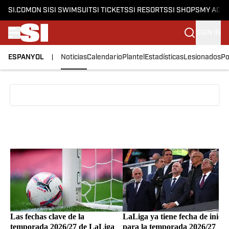
SI.COM
ON SI
SI SWIMSUIT
SI TICKETS
SI RESORTS
SI SHOPS
MY ACC
SIGN IN
ESPANYOL
Noticias
Calendario
Plantel
Estadísticas
Lesionados
Po
Skip to main content
Las fechas clave de la
LaLiga ya tiene fecha de inicio
temporada 2026/27 de LaLiga
para la temporada 2026/27