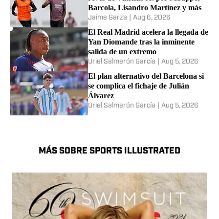
Barcola, Lisandro Martínez y más
Jaime Garza
|
Aug 6, 2026
El Real Madrid acelera la llegada de
Yan Diomande tras la inminente
salida de un extremo
Uriel Salmerón García
|
Aug 5, 2026
El plan alternativo del Barcelona si
se complica el fichaje de Julián
Álvarez
Uriel Salmerón García
|
Aug 5, 2026
MÁS SOBRE SPORTS ILLUSTRATED