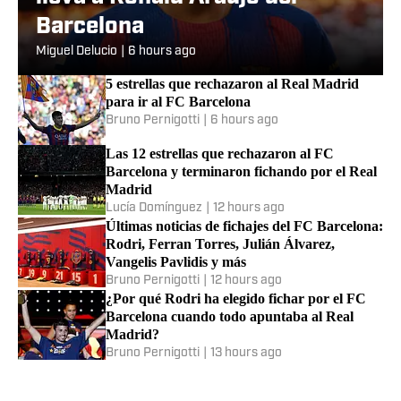
Barcelona
Miguel Delucio
|
6 hours ago
5 estrellas que rechazaron al Real Madrid
para ir al FC Barcelona
Bruno Pernigotti
|
6 hours ago
Las 12 estrellas que rechazaron al FC
Barcelona y terminaron fichando por el Real
Madrid
Lucía Domínguez
|
12 hours ago
Últimas noticias de fichajes del FC Barcelona:
Rodri, Ferran Torres, Julián Álvarez,
Vangelis Pavlidis y más
Bruno Pernigotti
|
12 hours ago
¿Por qué Rodri ha elegido fichar por el FC
Barcelona cuando todo apuntaba al Real
Madrid?
Bruno Pernigotti
|
13 hours ago