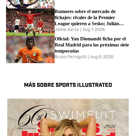
Rumores sobre el mercado de
fichajes: rivales de la Premier
League quieren a Sesko; Julián
Álvarez, Raphinha y más
Jaime Garza
|
Aug 7, 2026
Oficial: Yan Diomandé ficha por el
Real Madrid para las próximas siete
temporadas
Bruno Pernigotti
|
Aug 6, 2026
MÁS SOBRE SPORTS ILLUSTRATED