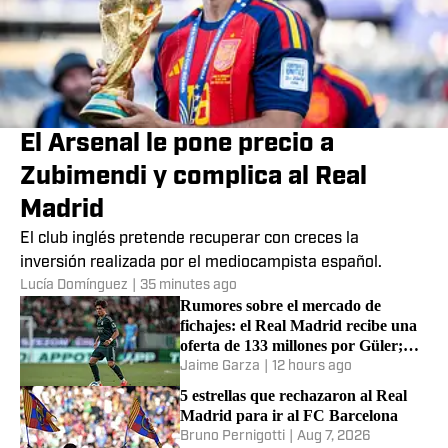
El Arsenal le pone precio a
Zubimendi y complica al Real
Madrid
El club inglés pretende recuperar con creces la
inversión realizada por el mediocampista español.
Lucía Domínguez
|
35 minutes ago
Rumores sobre el mercado de
fichajes: el Real Madrid recibe una
oferta de 133 millones por Güler;
Wharton y más
Jaime Garza
|
12 hours ago
5 estrellas que rechazaron al Real
Madrid para ir al FC Barcelona
Bruno Pernigotti
|
Aug 7, 2026