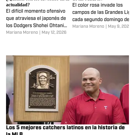
Ranking MVP Liga Nacional:
¿Cómo la MLB celebra el Día
¿Quiénes son los favoritos en la
de las Madres?
actualidad?
El color rosa invade los
El difícil momento ofensivo
campos de las Grandes Liga
que atraviesa el japonés de
cada segundo domingo de
los Dodgers Shohei Ohtani
Mariana Moreno
|
May 9, 2026
mayo, cuando se celebra en
Mariana Moreno
|
May 12, 2026
tiene una lucha abierta por el
Estados Unidos y varios
premio
países latinos el Día de las
Madres