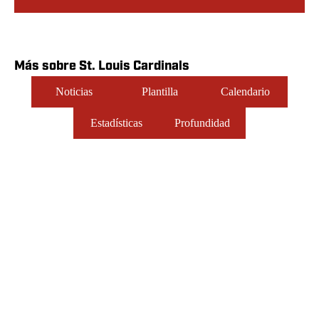
Los 10 mejores jardineros centrales en la
historia de la MLB
A los defensores del bosque central se les considera
“capitanes del outfield”, y los requerimientos para
ejercer este rol exigen un jugador completo
Mariana Moreno
|
Apr 13, 2026
Next
Más sobre St. Louis Cardinals