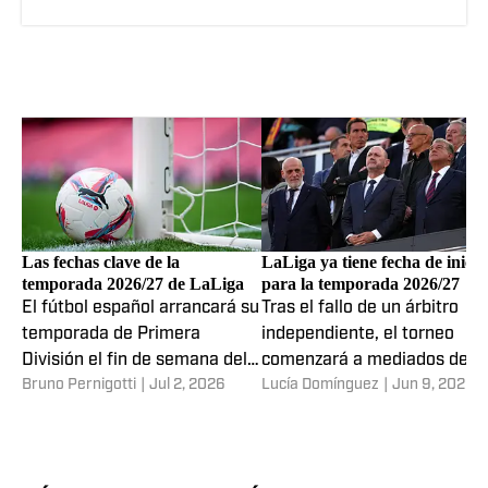
Las fechas clave de la
LaLiga ya tiene fecha de inicio
temporada 2026/27 de LaLiga
para la temporada 2026/27
El fútbol español arrancará su
Tras el fallo de un árbitro
temporada de Primera
independiente, el torneo
División el fin de semana del
comenzará a mediados de
Bruno Pernigotti
|
Jul 2, 2026
Lucía Domínguez
|
Jun 9, 2026
16 de agosto.
agosto pese al reclamo del
sindicato de futbolistas.