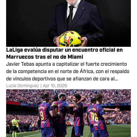
LaLiga evalúa disputar un encuentro oficial en
Marruecos tras el no de Miami
Javier Tebas apunta a capitalizar el fuerte crecimiento
de la competencia en el norte de África, con el respaldo
de vínculos deportivos que se afianzan de cara al
Lucía Domínguez
|
Apr 10, 2026
Mundial 2030.