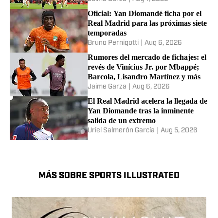
Oficial: Yan Diomandé ficha por el
Real Madrid para las próximas siete
temporadas
Bruno Pernigotti
|
Aug 6, 2026
Rumores del mercado de fichajes: el
revés de Vinícius Jr. por Mbappé;
Barcola, Lisandro Martínez y más
Jaime Garza
|
Aug 6, 2026
El Real Madrid acelera la llegada de
Yan Diomande tras la inminente
salida de un extremo
Uriel Salmerón García
|
Aug 5, 2026
MÁS SOBRE SPORTS ILLUSTRATED