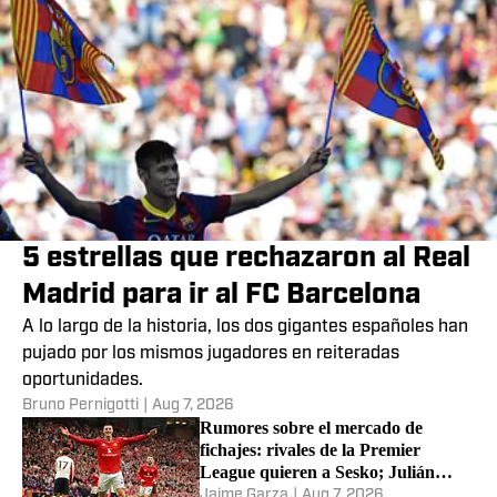
5 estrellas que rechazaron al Real
Madrid para ir al FC Barcelona
A lo largo de la historia, los dos gigantes españoles han
pujado por los mismos jugadores en reiteradas
oportunidades.
Bruno Pernigotti
|
Aug 7, 2026
Rumores sobre el mercado de
fichajes: rivales de la Premier
League quieren a Sesko; Julián
Álvarez, Raphinha y más
Jaime Garza
|
Aug 7, 2026