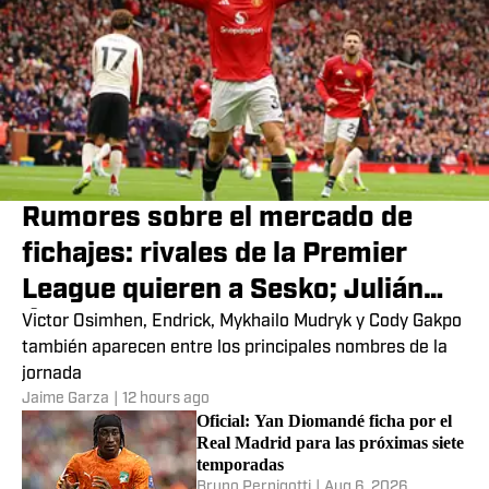
Rumores sobre el mercado de
fichajes: rivales de la Premier
League quieren a Sesko; Julián
Álvarez, Raphinha y más
Victor Osimhen, Endrick, Mykhailo Mudryk y Cody Gakpo
también aparecen entre los principales nombres de la
jornada
Jaime Garza
|
12 hours ago
Oficial: Yan Diomandé ficha por el
Real Madrid para las próximas siete
temporadas
Bruno Pernigotti
|
Aug 6, 2026