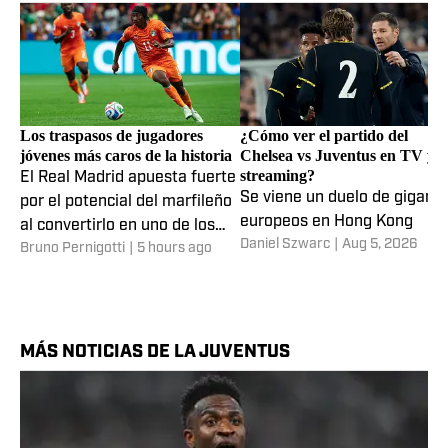
Los traspasos de jugadores
¿Cómo ver el partido del
jóvenes más caros de la historia
Chelsea vs Juventus en TV y
streaming?
El Real Madrid apuesta fuerte
Se viene un duelo de gigant
por el potencial del marfileño
europeos en Hong Kong
al convertirlo en uno de los
Daniel Szwarc
|
Aug 5, 2026
Bruno Pernigotti
|
5 hours ago
adolescentes más caros de
todos los tiempos.
MÁS NOTICIAS DE LA JUVENTUS