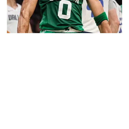
NBA
Cookies Settings
© 2026
ABG-SI LLC
-
SPORTS ILLUSTRATED IS A
REGISTERED TRADEMARK OF ABG-SI LLC. - All Rights
Reserved. The content on this site is for entertainment and
educational purposes only. Betting and gambling content is