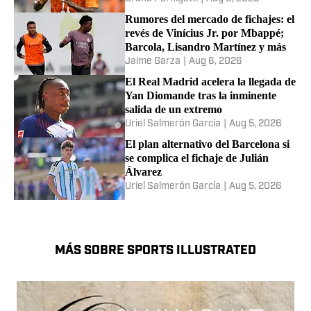
Rumores del mercado de fichajes: el
revés de Vinícius Jr. por Mbappé;
Barcola, Lisandro Martínez y más
Jaime Garza
|
Aug 6, 2026
El Real Madrid acelera la llegada de
Yan Diomande tras la inminente
salida de un extremo
Uriel Salmerón García
|
Aug 5, 2026
El plan alternativo del Barcelona si
se complica el fichaje de Julián
Álvarez
Uriel Salmerón García
|
Aug 5, 2026
MÁS SOBRE SPORTS ILLUSTRATED