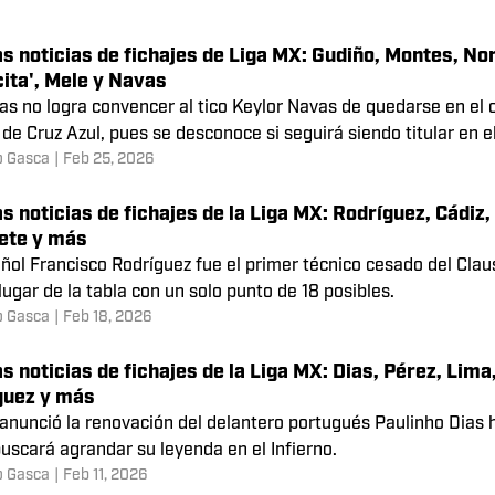
ible alineación titular de América para enfrentarse a
ilas recibirán al cuadro de la Perla del Pacífico en la fecha 11
n Guerra
|
Mar 14, 2026
s noticias de fichajes de Liga MX: Gudiño, Montes, Nor
ita', Mele y Navas
s no logra convencer al tico Keylor Navas de quedarse en el cl
de Cruz Azul, pues se desconoce si seguirá siendo titular en 
o Gasca
|
Feb 25, 2026
s noticias de fichajes de la Liga MX: Rodríguez, Cádiz,
rete y más
añol Francisco Rodríguez fue el primer técnico cesado del Cla
lugar de la tabla con un solo punto de 18 posibles.
o Gasca
|
Feb 18, 2026