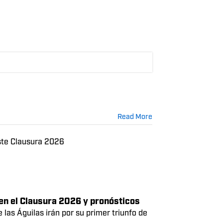
, Ibáñez, Espinosa, Ovalle, Medina,
hasta el 2029, así que el tricampeón de