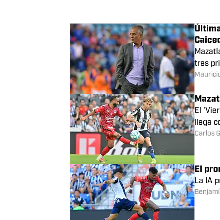
El piv
Pachuca
Maurici
CALENDARIO DE MAZATLÁN
Schedule