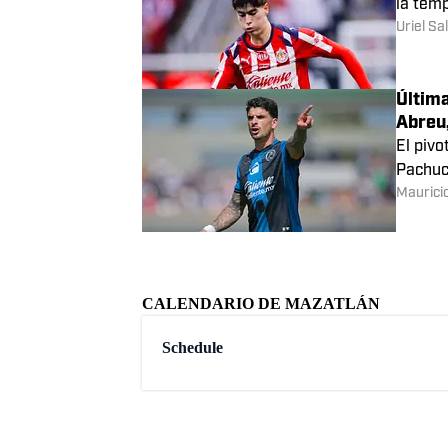
Mazatl
Los roj
Carlos 
Liga M
El Reb
la tem
Uriel S
Última
Abreu