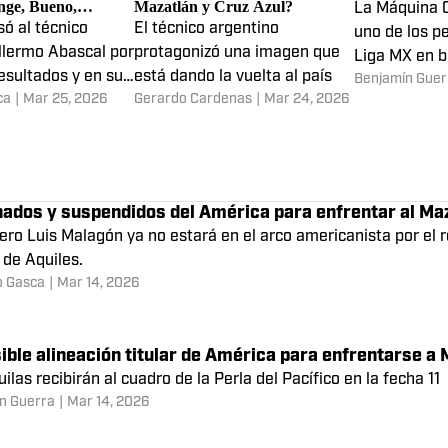
ias de fichajes de la
¿Qué pasó entre Larcamón y el
Cruz Azul vs 
ascal, Chabrand,
cuerpo arbitral en el duelo entre
predicciones y
nge, Bueno,
Mazatlán y Cruz Azul?
La Máquina C
cho', Navas y más
só al técnico
El técnico argentino
uno de los p
llermo Abascal por
protagonizó una imagen que
Liga MX en 
esultados y en su
está dando la vuelta al país
Benjamín Guer
mantener el 
ca
|
Mar 25, 2026
Gerardo Cardenas
|
Mar 24, 2026
ó Raúl Chabrand
ador interino
o del torneo.
nados y suspendidos del América para enfrentar al Ma
ero Luis Malagón ya no estará en el arco americanista por el r
 de Aquiles.
o Gasca
|
Mar 14, 2026