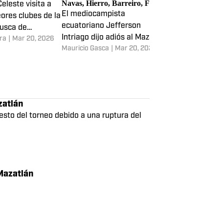
Mazatlán: previa,
Últimas noticias de fichajes de la
América vs Maz
 alineaciones
Liga MX: Intriago, Jardine,
predicciones y 
Navas, Hierro, Barreiro, Funes
eleste visita a
Las Águilas re
Mori y Jiménez
El mediocampista
eores clubes de la
conjunto de la
ecuatoriano Jefferson
busca de
Pacífico' en l
Intriago dijo adiós al Mazatlán
ra
|
Mar 20, 2026
Benjamín Guerr
liderato general
Mauricio Gasca
|
Mar 20, 2026
y a México para volver a su
país con el Barcelona
Guayaquil.
zatlán
esto del torneo debido a una ruptura del