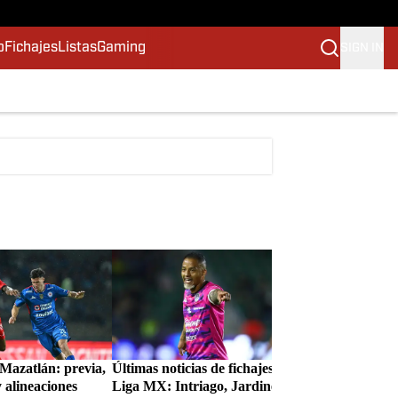
o
Fichajes
Listas
Gaming
SIGN IN