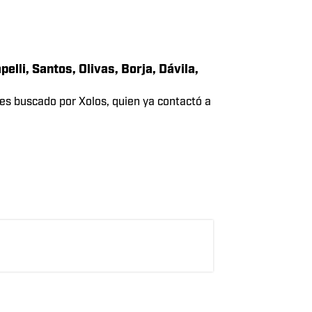
Read More
este Clausura 2026
 en el Clausura 2026 y pronósticos
as Águilas irán por su primer triunfo de
lli, Santos, Olivas, Borja, Dávila,