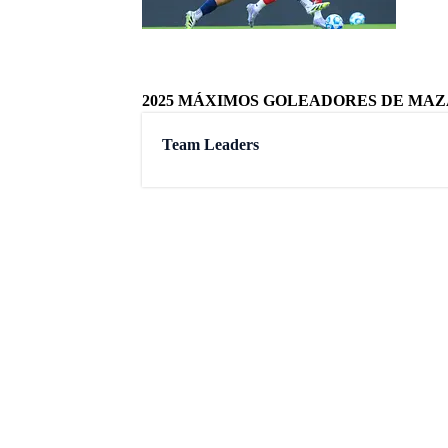
Última
Caice
Mazatl
tres pr
Maurici
Mazatl
El 'Vie
llega c
Carlos 
El pro
La IA 
Benjamí