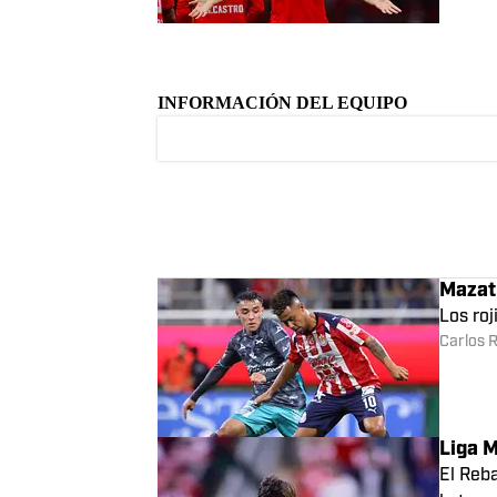
Última
Rodrí
Toluca 
goleo b
Maurici
INFORMACIÓN DEL EQUIPO