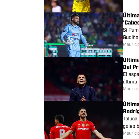
La pos
Las Águ
Benjamí
Última
'Cabec
Si Puma
Gudiño 
Maurici
Última
Del P
El esp
último 
Maurici