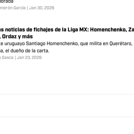
án vs Chivas: previa, predicciones y alineaciones
iblancos llegan a este duelo como el único equipo invicto en 
Reyes
|
Feb 6, 2026
X esta semana: cómo ver los partidos de la jornada 4
año Sagrado buscará mantener su paso perfecto, mientras que l
porada
almerón García
|
Jan 30, 2026
s noticias de fichajes de la Liga MX: Homenchenko, Zape
, Ordaz y más