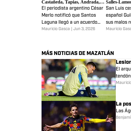
Últimas noticias de fichajes de
Últimas notic
Liga MX: Pardo, Álvarez,
Liga MX: Ab
Castañeda, Tapias, Andrada,
Salles-Lamo
Tercero, Jiménez, Luifer y más
Kenedy, 'Po
El periodista argentino César
San Luis ce
Merlo notificó que Santos
español Gui
Laguna llegó a un acuerdo
sus malos r
Mauricio Gasca
|
Jun 3, 2026
Mauricio Gas
con el Racing Avellaneda de
lugar qued
Argentina para poder hacerse
como entren
con el defensa central Franco
para el rest
Pardo.
MÁS NOTICIAS DE MAZATLÁN
Lesio
El arqu
tendón
Maurici