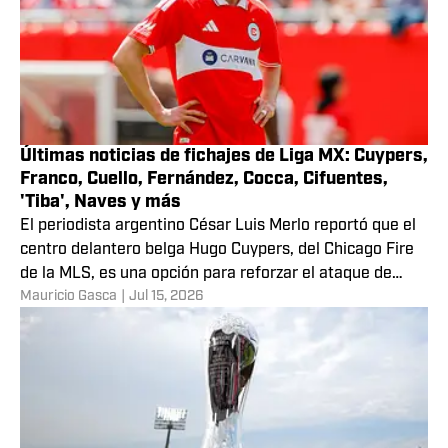
Últimas noticias de fichajes de Liga MX: Cuypers,
Franco, Cuello, Fernández, Cocca, Cifuentes,
'Tiba', Naves y más
El periodista argentino César Luis Merlo reportó que el
centro delantero belga Hugo Cuypers, del Chicago Fire
de la MLS, es una opción para reforzar el ataque de
Mauricio Gasca
|
Jul 15, 2026
Rayados de Monterrey.