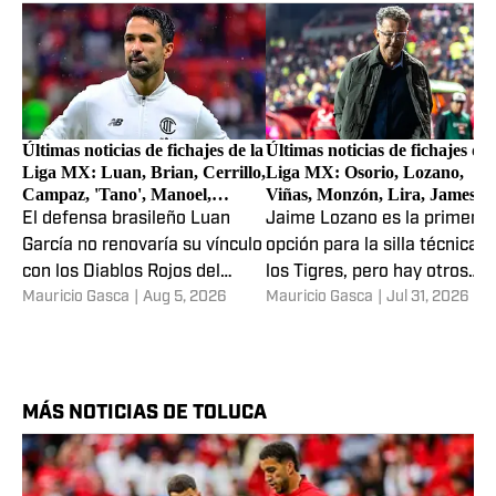
Últimas noticias de fichajes de la
Últimas noticias de fichajes de 
Liga MX: Luan, Brian, Cerrillo,
Liga MX: Osorio, Lozano,
Campaz, 'Tano', Manoel,
Viñas, Monzón, Lira, James,
Valero, Sarrafiore y más
Mora, Purata, Rossi y más
El defensa brasileño Luan
Jaime Lozano es la primera
García no renovaría su vínculo
opción para la silla técnica d
con los Diablos Rojos del
los Tigres, pero hay otros
Mauricio Gasca
|
Aug 5, 2026
Mauricio Gasca
|
Jul 31, 2026
Toluca y ya estaría en
opciones como el colombian
gestiones avanzadas para
Juan Carlos Osorio y el
unirse al Vasco da Gama de
argentino Javier Mascheran
Brasil.
MÁS NOTICIAS DE TOLUCA