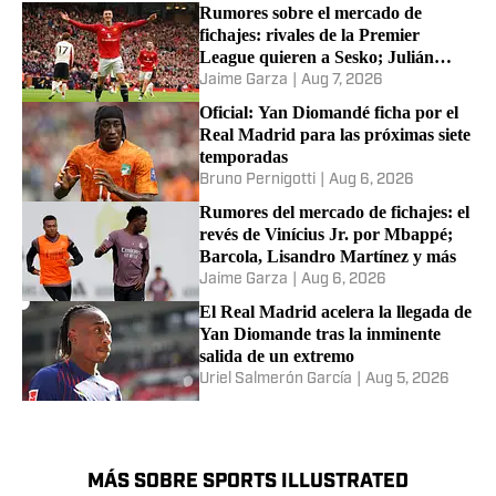
Rumores sobre el mercado de
fichajes: rivales de la Premier
League quieren a Sesko; Julián
Álvarez, Raphinha y más
Jaime Garza
|
Aug 7, 2026
Oficial: Yan Diomandé ficha por el
Real Madrid para las próximas siete
temporadas
Bruno Pernigotti
|
Aug 6, 2026
Rumores del mercado de fichajes: el
revés de Vinícius Jr. por Mbappé;
Barcola, Lisandro Martínez y más
Jaime Garza
|
Aug 6, 2026
El Real Madrid acelera la llegada de
Yan Diomande tras la inminente
salida de un extremo
Uriel Salmerón García
|
Aug 5, 2026
MÁS SOBRE SPORTS ILLUSTRATED